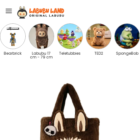
Bearbrick
Labubu 17
Teletubbies
TED2
SpongeBob
cm - 79 cm