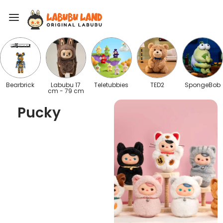
Bearbrick
Labubu 17
Teletubbies
TED2
SpongeBob
cm - 79 cm
Pucky