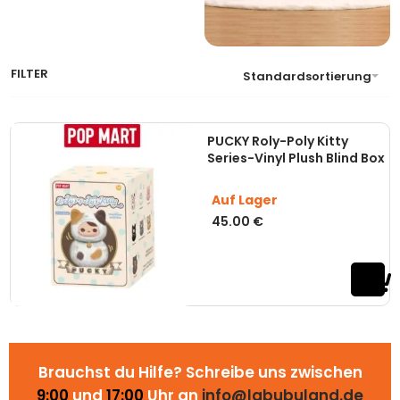
FILTER
Standardsortierung
PUCKY Roly-Poly Kitty
Series-Vinyl Plush Blind Box
Auf Lager
45.00
€
Brauchst du Hilfe? Schreibe uns zwischen
9:00
und
17:00
Uhr an
info@labubuland.de