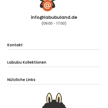
info@labubuland.de
(09:00 - 17:00)
Kontakt
Kundenservice
Labubu Kollektionen
Lieferung
Bestellung
Labubu-Blind Box
Zahlung
Nützliche Links
Labubu Big into Energy
Rückgabe
Labubu Exciting Macarons
Kontakt
Konto
Labubu Coca-Cola Monsters
Datenschutzrichtlinie
Labubu Pin For Love