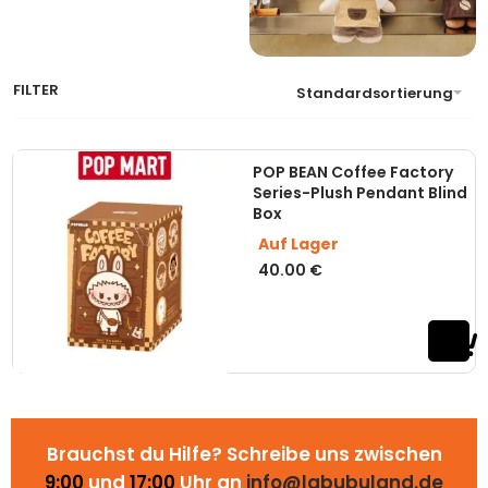
FILTER
Standardsortierung
POP BEAN Coffee Factory
Series-Plush Pendant Blind
Box
Auf Lager
40.00
€
Brauchst du Hilfe? Schreibe uns zwischen
9:00
und
17:00
Uhr an
info@labubuland.de