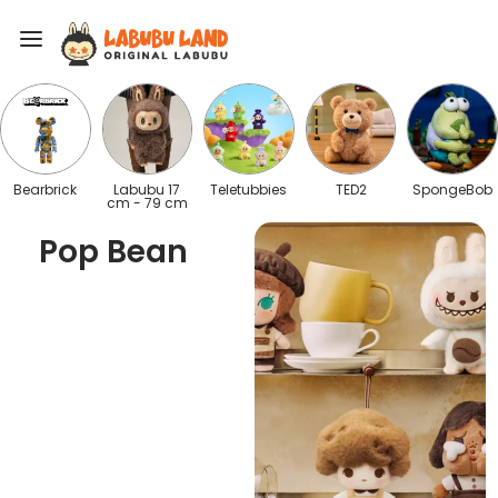
Bearbrick
Labubu 17
Teletubbies
TED2
SpongeBob
cm - 79 cm
Pop Bean