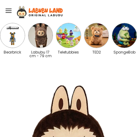
Bearbrick
Labubu 17
Teletubbies
TED2
SpongeBob
cm - 79 cm