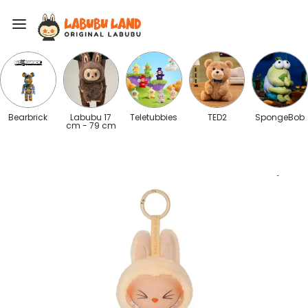
Bearbrick
Labubu 17
Teletubbies
TED2
SpongeBob
cm - 79 cm