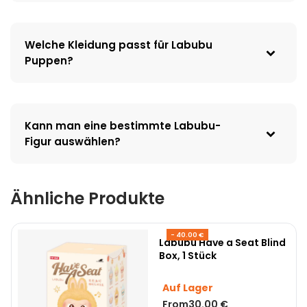
Welche Kleidung passt für Labubu
Puppen?
Kann man eine bestimmte Labubu-
Figur auswählen?
Ähnliche Produkte
- 40.00 €
Labubu Have a Seat Blind
Box, 1 Stück
Auf Lager
From
30.00
€