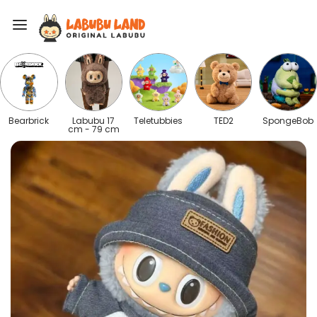
Bearbrick
Labubu 17
Teletubbies
TED2
SpongeBob
cm - 79 cm