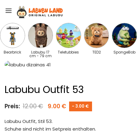
Bearbrick
Labubu 17
Teletubbies
TED2
SpongeBob
cm - 79 cm
Labubu Outfit 53
Preis:
12.00
€
9.00
€
- 3.00 €
Labubu Outfit, Stil 53.
Schuhe sind nicht im Setpreis enthalten.