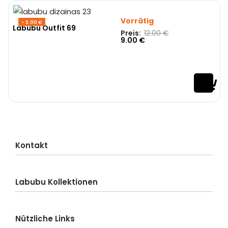
Vorrätig
- 3.00 €
Labubu Outfit 69
Preis:
12.00
€
9.00
€
Kontakt
Kundenservice
Labubu Kollektionen
Lieferung
Bestellung
Labubu-Blind Box
Zahlung
Nützliche Links
Labubu Big into Energy