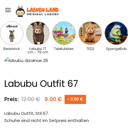
Bearbrick
Labubu 17
Teletubbies
TED2
SpongeBob
cm - 79 cm
Labubu Outfit 67
Preis:
12.00
€
9.00
€
- 3.00 €
Labubu Outfit, Stil 67.
Schuhe sind nicht im Setpreis enthalten.