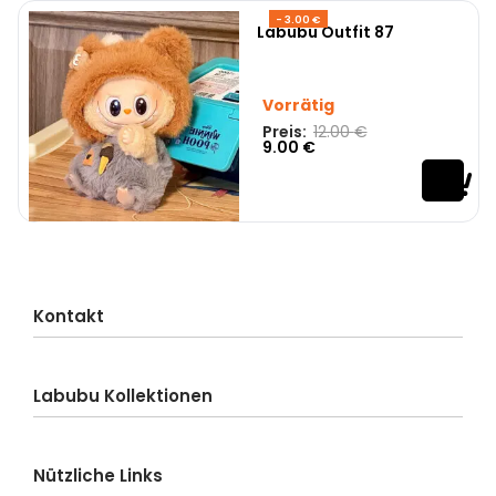
- 3.00 €
Labubu Outfit 87
Vorrätig
Preis:
12.00
€
9.00
€
Kontakt
Kundenservice
Labubu Kollektionen
Lieferung
Bestellung
Labubu-Blind Box
Zahlung
Nützliche Links
Labubu Big into Energy