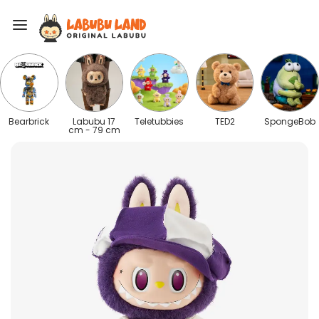
Bearbrick
Labubu 17
Teletubbies
TED2
SpongeBob
cm - 79 cm