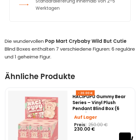
Standardlieferung innerhalb von 2–5
Werktagen
Die wundervollen
Pop Mart Crybaby Wild But Cutie
Blind Boxes enthalten 7 verschiedene Figuren: 6 reguläre
und 1 geheime Figur.
Ähnliche Produkte
- 20.00 €
HACIPUPU Gummy Bear
Series – Vinyl Plush
Pendant Blind Box (6
Stück)
Auf Lager
Preis:
250.00
€
230.00
€