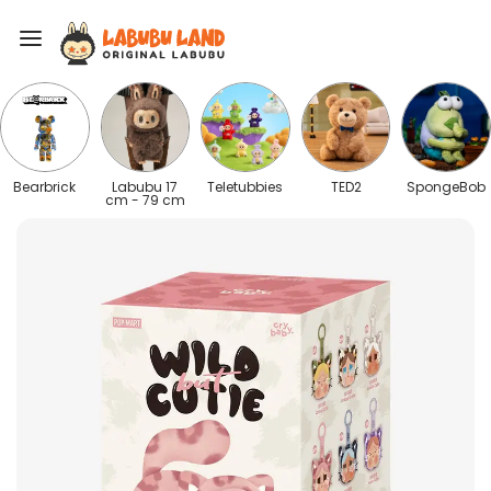
Bearbrick
Labubu 17
Teletubbies
TED2
SpongeBob
cm - 79 cm