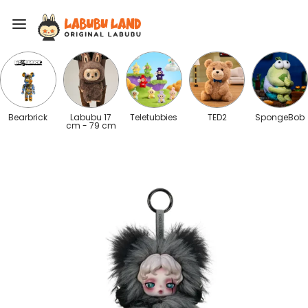
Bearbrick
Labubu 17
Teletubbies
TED2
SpongeBob
cm - 79 cm