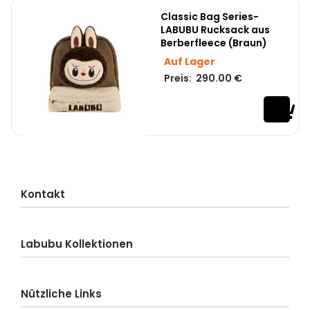
Classic Bag Series-
LABUBU Rucksack aus
Berberfleece (Braun)
Auf Lager
Preis:
290.00
€
Kontakt
Kundenservice
Labubu Kollektionen
Lieferung
Bestellung
Labubu-Blind Box
Zahlung
Nützliche Links
Labubu Big into Energy