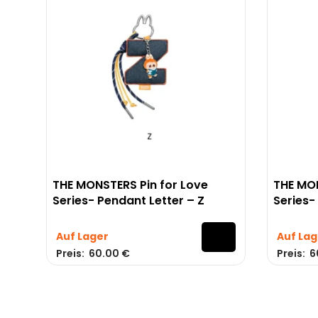
Kontakt
Labubu
Kundenservice
Labubu-B
Lieferung
Labubu B
Bestellung
Labubu E
Zahlung
Labubu 
THE MONSTERS Pin for Love
THE MON
Rückgabe
Labubu P
Series- Pendant Letter – Z
Series-
Kontakt
Labubu H
Auf Lager
Auf Lag
Preis:
60.00
€
Preis:
6
2025 Labubuland.de |
K