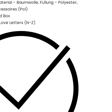
rial – Baumwolle, Füllung – Polyester,
cessoires (Pol)
nd Box
 Love Letters (N–Z)