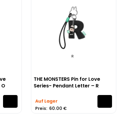
ove
THE MONSTERS Pin for Love
– O
Series- Pendant Letter – R
Auf Lager
Preis:
60.00
€
 - info@labubuland.de