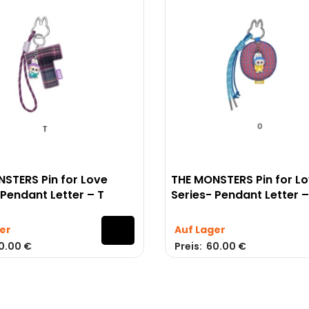
 Kollektionen
Nützliche Links
lind Box
Konto
ig into Energy
Datenschutzrichtlinie
xciting Macarons
Coca-Cola Monsters
STERS Pin for Love
THE MONSTERS Pin for L
in For Love
 Pendant Letter – T
Series- Pendant Letter 
ave a Seat
er
Auf Lager
0.00
€
Preis:
60.00
€
ontakt
Datenschutzrichtlinie
Konto
Lieferung & Rückgabe
Kontakt