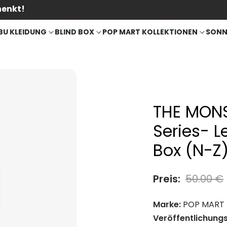
henkt!
BU KLEIDUNG
BLIND BOX
POP MART KOLLEKTIONEN
SONN
THE MONS
Series- L
Box (N-Z
Preis:
50.00
€
Marke:
POP MART
Veröffentlichung