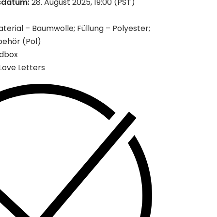
sdatum:
28. August 2025, 19:00 (PST)
rial – Baumwolle; Füllung – Polyester;
behör (Pol)
ndbox
 Love Letters