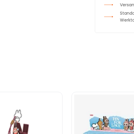
Versan
Standa
Werkt
 Kollektionen
Nützliche Links