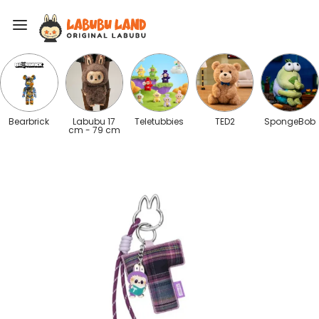
Bearbrick
Labubu 17
Teletubbies
TED2
SpongeBob
cm - 79 cm