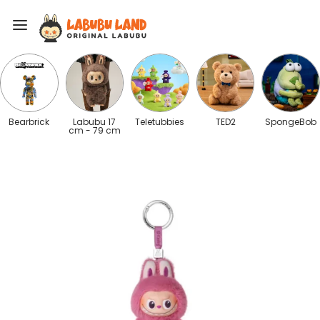
Bearbrick
Labubu 17
Teletubbies
TED2
SpongeBob
cm - 79 cm