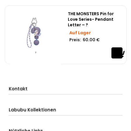
THE MONSTERS Pin for
Love Series- Pendant
Letter – ?
Auf Lager
Preis:
60.00
€
Kontakt
Kundenservice
Labubu Kollektionen
Lieferung
Bestellung
Labubu-Blind Box
Zahlung
Nützliche Links